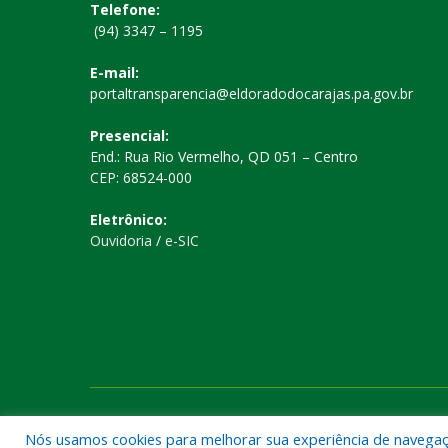
Telefone:
(94) 3347 – 1195
E-mail:
portaltransparencia@eldoradodocarajas.pa.gov.br
Presencial:
End.: Rua Rio Vermelho, QD 051 – Centro
CEP: 68524-000
Eletrônico:
Ouvidoria
/
e-SIC
Todos os direitos reservados a Prefeitura Municipal de El
Nós usamos cookies para melhorar sua experiência de navegação