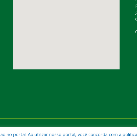
dorado do Carajás
Mapa do Si
 no portal. Ao utilizar nosso portal, você concorda com a polític