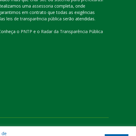
Realizamos uma
assessoria
completa, onde
garantimos em contrato que todas as exigências
das
leis de transparência pública
serão atendidas.
Conheça o
PNTP
e o
Radar da Transparência Pública
te
Acessar Área Administrativa
Acessar o Webmail
a de