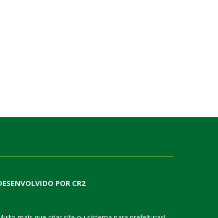
DESENVOLVIDO POR CR2
Muito mais que
criar site
ou
sistema para prefeituras
!