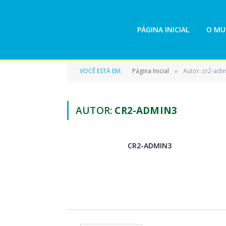
PÁGINA INICIAL
O MU
VOCÊ ESTÁ EM:
Página Inicial
Autor: cr2-adm
»
AUTOR:
CR2-ADMIN3
CR2-ADMIN3