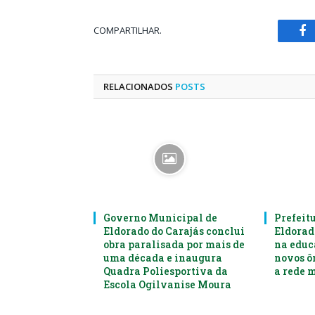
COMPARTILHAR.
Fa
RELACIONADOS
POSTS
Governo Municipal de
Prefeit
Eldorado do Carajás conclui
Eldorad
obra paralisada por mais de
na educ
uma década e inaugura
novos ô
Quadra Poliesportiva da
a rede 
Escola Ogilvanise Moura