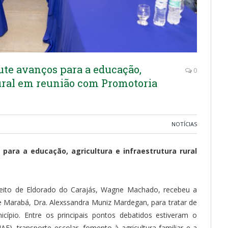
te avanços para a educação,
0
rural em reunião com Promotoria
NOTÍCIAS
ara a educação, agricultura e infraestrutura rural
refeito de Eldorado do Carajás, Wagne Machado, recebeu a
de Marabá, Dra. Alexssandra Muniz Mardegan, para tratar de
cípio. Entre os principais pontos debatidos estiveram o
), transporte escolar, fomento à agricultura familiar e a