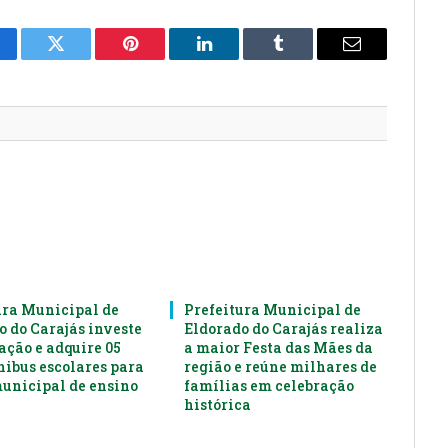
cebook
Twitter
Pinterest
LinkedIn
Tumblr
E-
mail
ura Municipal de
Prefeitura Municipal de
o do Carajás investe
Eldorado do Carajás realiza
ação e adquire 05
a maior Festa das Mães da
nibus escolares para
região e reúne milhares de
municipal de ensino
famílias em celebração
histórica