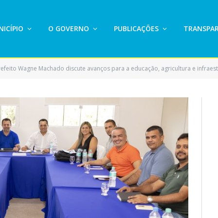
ICÍPIO
O GOVERNO
PUBLICAÇÕES
TRANSPAR
refeito Wagne Machado discute avanços para a educação, agricultura e infraes