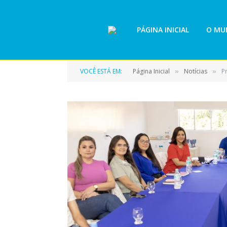
PÁGINA INICIAL
O MUN
VOCÊ ESTÁ EM:
Página Inicial
Notícias
P
»
»