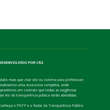
DESENVOLVIDO POR CR2
Muito mais que
criar site
ou
sistema para prefeituras
!
Realizamos uma
assessoria
completa, onde
garantimos em contrato que todas as exigências
das
leis de transparência pública
serão atendidas.
Conheça o
PNTP
e o
Radar da Transparência Pública