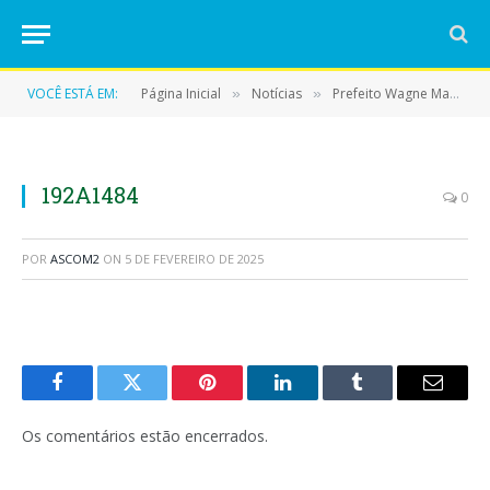
VOCÊ ESTÁ EM:
Página Inicial
Notícias
Prefeito Wagne Machado discute avanços para a educação, agricultura e infraestrutura rural em reunião com Promotoria Agrária
»
»
192A1484
0
POR
ASCOM2
ON
5 DE FEVEREIRO DE 2025
Facebook
Twitter
Pinterest
LinkedIn
Tumblr
E-
mail
Os comentários estão encerrados.