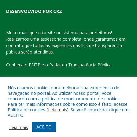
DESENVOLVIDO POR CR2
Muito mais que
criar site
ou
sistema para prefeituras
!
Realizamos uma
assessoria
completa, onde garantimos em
contrato que todas as exigências das
leis de transparência
pública
serão atendidas.
Conheça o
PNTP
e o
Radar da Transparência Pública
Nós usamos cookies para melhorar sua experiência de
navegação no portal. Ao utilizar nosso portal, você
Todos os direitos reservados a Prefeitura Municipal de Eldorado
concorda com a política de monitoramento de cookies.
do Carajás
Para ter mais informações sobre como isso é feito, acesse
Política de cookies (
Leia mais
). Se você concorda, clique em
ACEITO.
Mapa do Site
Acessar Área Administrativa
Acessar o Webmail
ACEITO
Leia mais