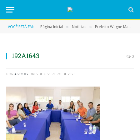
VOCÊ ESTÁ EM:
Página Inicial
Notícias
Prefeito Wagne Machado discute avanços para a educação, agricultura e infraestrutura rural em reunião com Promotoria Agrária
»
»
192A1643
0
POR
ASCOM2
ON
5 DE FEVEREIRO DE 2025