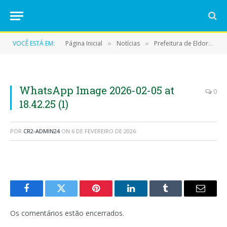
VOCÊ ESTÁ EM:
Página Inicial
Notícias
Prefeitura de Eldorado do Carajás avança com a reforma e ampliação da Escola Benevidia Gomes
»
»
WhatsApp Image 2026-02-05 at
0
18.42.25 (1)
POR
CR2-ADMIN24
ON
6 DE FEVEREIRO DE 2026
Facebook
Twitter
Pinterest
LinkedIn
Tumblr
E-
mail
Os comentários estão encerrados.