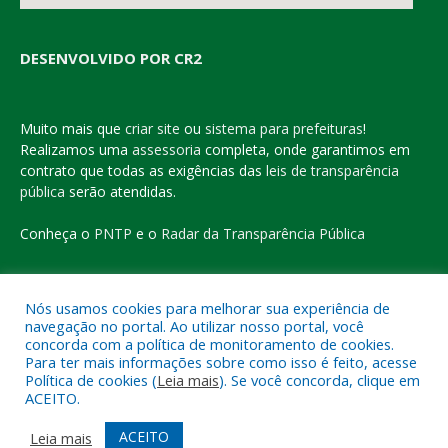
DESENVOLVIDO POR CR2
Muito mais que
criar site
ou
sistema para prefeituras
!
Realizamos uma
assessoria
completa, onde garantimos em
contrato que todas as exigências das
leis de transparência
pública
serão atendidas.
Conheça o
PNTP
e o
Radar da Transparência Pública
Nós usamos cookies para melhorar sua experiência de
navegação no portal. Ao utilizar nosso portal, você
Todos os direitos reservados a Prefeitura Municipal de Eldorado
concorda com a política de monitoramento de cookies.
do Carajás
Para ter mais informações sobre como isso é feito, acesse
Política de cookies (
Leia mais
). Se você concorda, clique em
ACEITO.
Mapa do Site
Acessar Área Administrativa
Acessar o Webmail
ACEITO
Leia mais