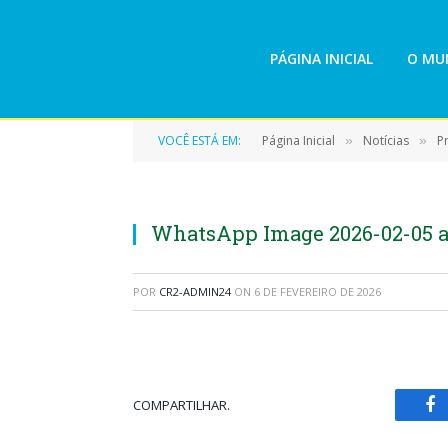
PÁGINA INICIAL
O MUN
VOCÊ ESTÁ EM:
Página Inicial
Notícias
P
»
»
WhatsApp Image 2026-02-05 at 
POR
CR2-ADMIN24
ON
6 DE FEVEREIRO DE 2026
COMPARTILHAR.
Fa