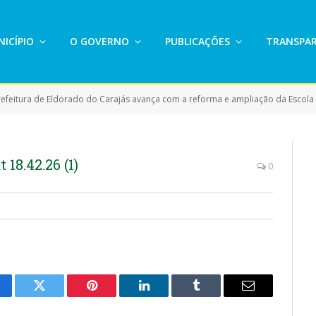
ICÍPIO
O GOVERNO
PUBLICAÇÕES
TRANSPAR
refeitura de Eldorado do Carajás avança com a reforma e ampliação da Escol
18.42.26 (1)
0
cebook
Twitter
Pinterest
LinkedIn
Tumblr
E-