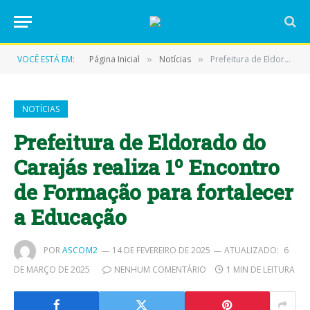
VOCÊ ESTÁ EM:
Página Inicial
Notícias
Prefeitura de Eldorado do Carajás realiza 1º Encontro de Formação para fortalecer a Educação
»
»
NOTÍCIAS
Prefeitura de Eldorado do
Carajás realiza 1º Encontro
de Formação para fortalecer
a Educação
POR
ASCOM2
14 DE FEVEREIRO DE 2025
ATUALIZADO:
6
DE MARÇO DE 2025
NENHUM COMENTÁRIO
1 MIN DE LEITURA