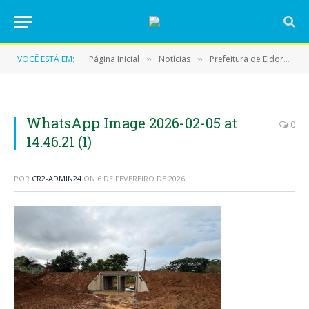
VOCÊ ESTÁ EM:
Página Inicial
Notícias
Prefeitura de Eldorado do Carajás resolve problema histórico e entrega aduelas no Bairro Bom Jardim
»
»
WhatsApp Image 2026-02-05 at
0
14.46.21 (1)
POR
CR2-ADMIN24
ON
6 DE FEVEREIRO DE 2026