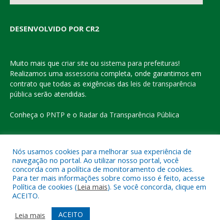
DESENVOLVIDO POR CR2
Muito mais que
criar site
ou
sistema para prefeituras
!
Realizamos uma
assessoria
completa, onde garantimos em
contrato que todas as exigências das
leis de transparência
pública
serão atendidas.
Conheça o
PNTP
e o
Radar da Transparência Pública
Nós usamos cookies para melhorar sua experiência de
navegação no portal. Ao utilizar nosso portal, você
Todos os direitos reservados a Prefeitura Municipal de Eldorado
concorda com a política de monitoramento de cookies.
do Carajás
Para ter mais informações sobre como isso é feito, acesse
Política de cookies (
Leia mais
). Se você concorda, clique em
ACEITO.
Mapa do Site
Acessar Área Administrativa
Acessar o Webmail
ACEITO
Leia mais