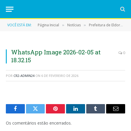
VOCÊ ESTÁ EM:
Página Inicial
Notícias
Prefeitura de Eldorado do Carajás retoma e avança na conclusão do Ginásio Poliesportivo da Educação
»
»
WhatsApp Image 2026-02-05 at
0
18.32.15
POR
CR2-ADMIN24
ON
6 DE FEVEREIRO DE 2026
Facebook
Twitter
Pinterest
LinkedIn
Tumblr
E-
mail
Os comentários estão encerrados.