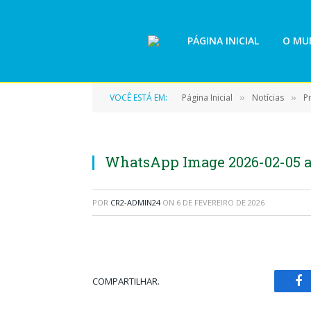
PÁGINA INICIAL
O MUN
VOCÊ ESTÁ EM:
Página Inicial
Notícias
P
»
»
WhatsApp Image 2026-02-05 at
POR
CR2-ADMIN24
ON
6 DE FEVEREIRO DE 2026
COMPARTILHAR.
Fa