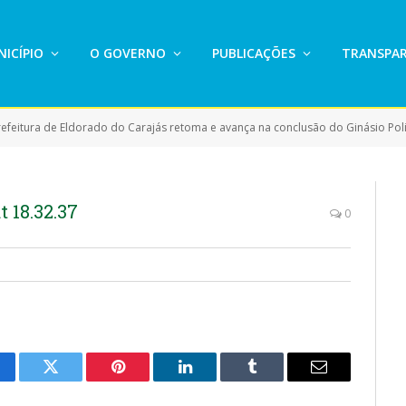
ICÍPIO
O GOVERNO
PUBLICAÇÕES
TRANSPAR
refeitura de Eldorado do Carajás retoma e avança na conclusão do Ginásio Po
 18.32.37
0
cebook
Twitter
Pinterest
LinkedIn
Tumblr
E-