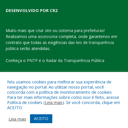
DESENVOLVIDO POR CR2
Muito mais que
criar site
ou
sistema para prefeituras
!
Realizamos uma
assessoria
completa, onde garantimos em
contrato que todas as exigências das
leis de transparência
pública
serão atendidas.
Conheça o
PNTP
e o
Radar da Transparência Pública
Nós usamos cookies para melhorar sua experiência de
navegação no portal. Ao utilizar nosso portal, você
Todos os direitos reservados a Prefeitura Municipal de Eldorado
concorda com a política de monitoramento de cookies.
do Carajás
Para ter mais informações sobre como isso é feito, acesse
Política de cookies (
Leia mais
). Se você concorda, clique em
ACEITO.
Mapa do Site
Acessar Área Administrativa
Acessar o Webmail
ACEITO
Leia mais