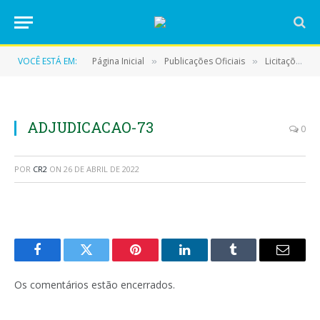
VOCÊ ESTÁ EM:
Página Inicial
Publicações Oficiais
Licitações
»
»
»
ADJUDICACAO-73
0
POR
CR2
ON
26 DE ABRIL DE 2022
Facebook
Twitter
Pinterest
LinkedIn
Tumblr
E-
mail
Os comentários estão encerrados.