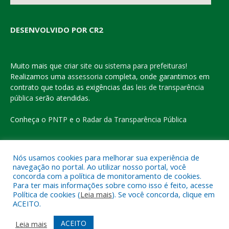
DESENVOLVIDO POR CR2
Muito mais que
criar site
ou
sistema para prefeituras
!
Realizamos uma
assessoria
completa, onde garantimos em
contrato que todas as exigências das
leis de transparência
pública
serão atendidas.
Conheça o
PNTP
e o
Radar da Transparência Pública
Nós usamos cookies para melhorar sua experiência de
navegação no portal. Ao utilizar nosso portal, você
Todos os direitos reservados a Prefeitura Municipal de Eldorado
concorda com a política de monitoramento de cookies.
do Carajás
Para ter mais informações sobre como isso é feito, acesse
Política de cookies (
Leia mais
). Se você concorda, clique em
ACEITO.
Mapa do Site
Acessar Área Administrativa
Acessar o Webmail
ACEITO
Leia mais