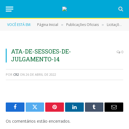
VOCÊ ESTÁ EM:
Página Inicial
Publicações Oficiais
Licitações
»
»
»
ATA-DE-SESSOES-DE-
0
JULGAMENTO-14
POR
CR2
ON
26 DE ABRIL DE 2022
Facebook
Twitter
Pinterest
LinkedIn
Tumblr
E-
mail
Os comentários estão encerrados.