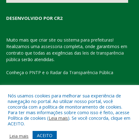
DESENVOLVIDO POR CR2
Muito mais que
criar site
ou
sistema para prefeituras
!
Realizamos uma
assessoria
completa, onde garantimos em
contrato que todas as exigências das
leis de transparência
pública
serão atendidas.
Conheça o
PNTP
e o
Radar da Transparência Pública
Nós usamos cookies para melhorar sua experiência de
navegação no portal. Ao utilizar nosso portal, você
Todos os direitos reservados a Prefeitura Municipal de Eldorado
concorda com a política de monitoramento de cookies.
do Carajás
Para ter mais informações sobre como isso é feito, acesse
Política de cookies (
Leia mais
). Se você concorda, clique em
ACEITO.
Mapa do Site
Acessar Área Administrativa
Acessar o Webmail
ACEITO
Leia mais