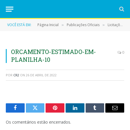
VOCÊ ESTÁ EM:
Página Inicial
Publicações Oficiais
Licitações
»
»
»
ORCAMENTO-ESTIMADO-EM-
0
PLANILHA-10
POR
CR2
ON
26 DE ABRIL DE 2022
Facebook
Twitter
Pinterest
LinkedIn
Tumblr
E-
mail
Os comentários estão encerrados.