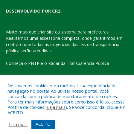
DESENVOLVIDO POR CR2
Muito mais que
criar site
ou
sistema para prefeituras
!
Realizamos uma
assessoria
completa, onde garantimos em
contrato que todas as exigências das
leis de transparência
pública
serão atendidas.
Conheça o
PNTP
e o
Radar da Transparência Pública
Nós usamos cookies para melhorar sua experiência de
navegação no portal. Ao utilizar nosso portal, você
Todos os direitos reservados a Prefeitura Municipal de Eldorado
concorda com a política de monitoramento de cookies.
do Carajás
Para ter mais informações sobre como isso é feito, acesse
Política de cookies (
Leia mais
). Se você concorda, clique em
ACEITO.
Mapa do Site
Acessar Área Administrativa
Acessar o Webmail
ACEITO
Leia mais