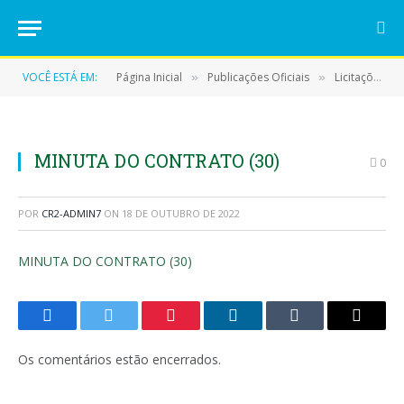
VOCÊ ESTÁ EM:
Página Inicial
Publicações Oficiais
Licitações
»
»
»
MINUTA DO CONTRATO (30)
0
POR
CR2-ADMIN7
ON
18 DE OUTUBRO DE 2022
MINUTA DO CONTRATO (30)
Facebook
Twitter
Pinterest
LinkedIn
Tumblr
E-
mail
Os comentários estão encerrados.