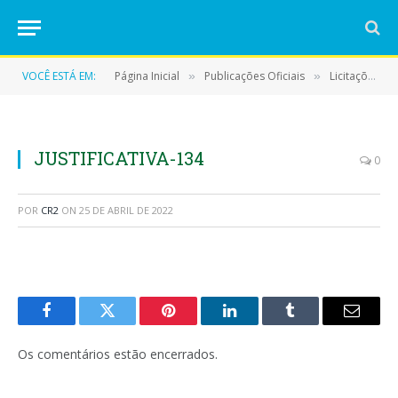
VOCÊ ESTÁ EM:
Página Inicial
Publicações Oficiais
Licitações
»
»
»
JUSTIFICATIVA-134
0
POR
CR2
ON
25 DE ABRIL DE 2022
Facebook
Twitter
Pinterest
LinkedIn
Tumblr
E-
mail
Os comentários estão encerrados.