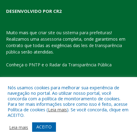
DESENVOLVIDO POR CR2
Muito mais que
criar site
ou
sistema para prefeituras
!
Realizamos uma
assessoria
completa, onde garantimos em
contrato que todas as exigências das
leis de transparência
pública
serão atendidas.
Conheça o
PNTP
e o
Radar da Transparência Pública
Nós usamos cookies para melhorar sua experiência de
navegação no portal. Ao utilizar nosso portal, você
Todos os direitos reservados a Prefeitura Municipal de Eldorado
concorda com a política de monitoramento de cookies.
do Carajás
Para ter mais informações sobre como isso é feito, acesse
Política de cookies (
Leia mais
). Se você concorda, clique em
ACEITO.
Mapa do Site
Acessar Área Administrativa
Acessar o Webmail
ACEITO
Leia mais