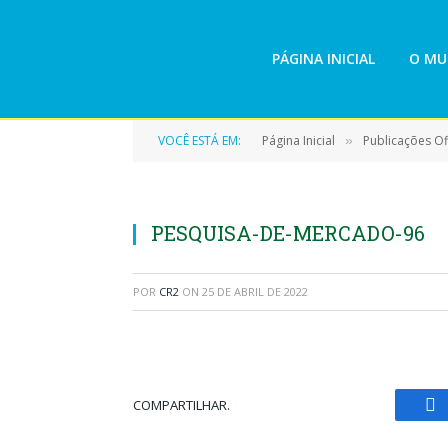
PÁGINA INICIAL
O MU
VOCÊ ESTÁ EM:
Página Inicial
Publicações Ofi
»
PESQUISA-DE-MERCADO-96
POR
CR2
ON
25 DE ABRIL DE 2022
COMPARTILHAR.
Fa