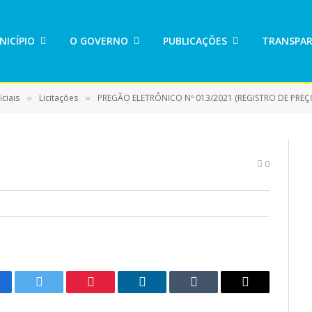
NICÍPIO
O GOVERNO
PUBLICAÇÕES
TRANSPAR
ciais
Licitações
PREGÃO ELETRÔNICO Nº 013/2021 (REGISTRO DE PREÇO PARA EVENTUAL AQUIS
»
»
0
cebook
Twitter
Pinterest
LinkedIn
Tumblr
E-