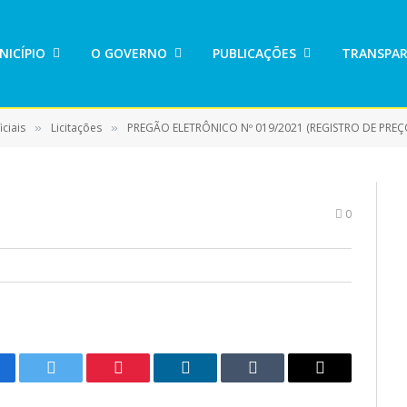
NICÍPIO
O GOVERNO
PUBLICAÇÕES
TRANSPAR
ciais
Licitações
PREGÃO ELETRÔNICO Nº 019/2021 (REGISTRO DE PRE
»
»
0
cebook
Twitter
Pinterest
LinkedIn
Tumblr
E-