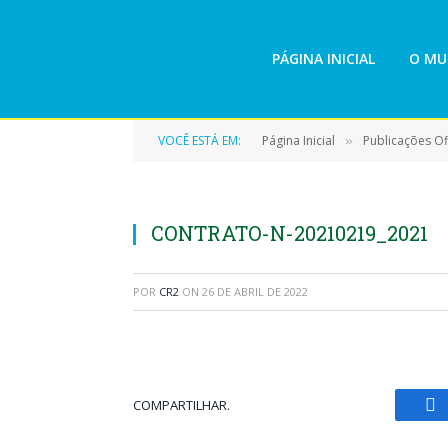
PÁGINA INICIAL
O MU
VOCÊ ESTÁ EM:
Página Inicial
Publicações Ofi
»
CONTRATO-N-20210219_2021
POR
CR2
ON
26 DE ABRIL DE 2022
COMPARTILHAR.
Fa