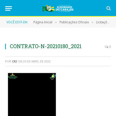
VOCÊ ESTÁ EM:
Página Inicial
Publicações Oficiais
Licitações
»
»
»
CONTRATO-N-20210180_2021
0
POR
CR2
ON
25 DE ABRIL DE 2022