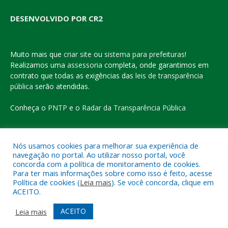
DESENVOLVIDO POR CR2
Muito mais que
criar site
ou
sistema para prefeituras
!
Realizamos uma
assessoria
completa, onde garantimos em
contrato que todas as exigências das
leis de transparência
pública
serão atendidas.
Conheça o
PNTP
e o
Radar da Transparência Pública
Nós usamos cookies para melhorar sua experiência de
navegação no portal. Ao utilizar nosso portal, você
Todos os direitos reservados a Prefeitura Municipal de Eldorado
concorda com a política de monitoramento de cookies.
do Carajás
Para ter mais informações sobre como isso é feito, acesse
Política de cookies (
Leia mais
). Se você concorda, clique em
ACEITO.
Mapa do Site
Acessar Área Administrativa
Acessar o Webmail
ACEITO
Leia mais