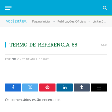
VOCÊ ESTÁ EM:
Página Inicial
Publicações Oficiais
Licitações
»
»
»
TERMO-DE-REFERENCIA-88
0
POR
CR2
ON
25 DE ABRIL DE 2022
Facebook
Twitter
Pinterest
LinkedIn
Tumblr
E-
mail
Os comentários estão encerrados.