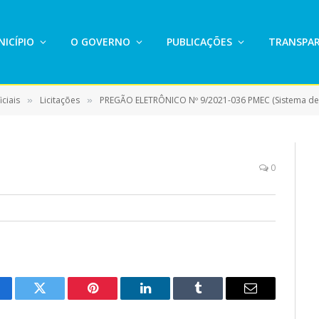
ICÍPIO
O GOVERNO
PUBLICAÇÕES
TRANSPAR
ciais
Licitações
PREGÃO ELETRÔNICO Nº 9/2021-036 PMEC (Sistema de registro de preço para futura e eventual contr
»
»
0
cebook
Twitter
Pinterest
LinkedIn
Tumblr
E-