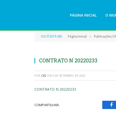
PÁGINA INICIAL
O MUN
VOCÊ ESTÁ EM:
Página Inicial
Publicações Ofi
»
CONTRATO N 20220233
POR
CR2
ON
6 DE SETEMBRO DE 2022
CONTRATO N 20220233
COMPARTILHAR.
Fa