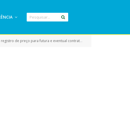
ÊNCIA
atação de empresa para aquisição de computadores, peças e periféricos de informática)