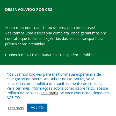
DESENVOLVIDO POR CR2
Muito mais que
criar site
ou
sistema para prefeituras
!
Realizamos uma
assessoria
completa, onde garantimos em
contrato que todas as exigências das
leis de transparência
pública
serão atendidas.
Conheça o
PNTP
e o
Radar da Transparência Pública
Nós usamos cookies para melhorar sua experiência de
navegação no portal. Ao utilizar nosso portal, você
Todos os direitos reservados a Prefeitura Municipal de Eldorado
concorda com a política de monitoramento de cookies.
do Carajás
Para ter mais informações sobre como isso é feito, acesse
Política de cookies (
Leia mais
). Se você concorda, clique em
ACEITO.
Mapa do Site
Acessar Área Administrativa
Acessar o Webmail
ACEITO
Leia mais