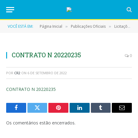
VOCÊ ESTÁ EM:
Página Inicial
Publicações Oficiais
Licitações
»
»
»
CONTRATO N 20220235
0
POR
CR2
ON
6 DE SETEMBRO DE 2022
CONTRATO N 20220235
Facebook
Twitter
Pinterest
LinkedIn
Tumblr
E-
mail
Os comentários estão encerrados.