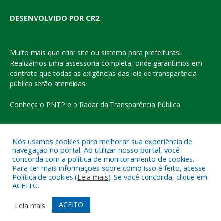
DESENVOLVIDO POR CR2
Muito mais que
criar site
ou
sistema para prefeituras
!
Realizamos uma
assessoria
completa, onde garantimos em
contrato que todas as exigências das
leis de transparência
pública
serão atendidas.
Conheça o
PNTP
e o
Radar da Transparência Pública
Nós usamos cookies para melhorar sua experiência de
navegação no portal. Ao utilizar nosso portal, você
Todos os direitos reservados a Prefeitura Municipal de Eldorado
concorda com a política de monitoramento de cookies.
do Carajás
Para ter mais informações sobre como isso é feito, acesse
Política de cookies (
Leia mais
). Se você concorda, clique em
ACEITO.
Mapa do Site
Acessar Área Administrativa
Acessar o Webmail
ACEITO
Leia mais