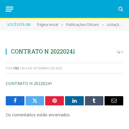
VOCÊ ESTÁ EM:
Página Inicial
Publicações Oficiais
Licitações
»
»
»
CONTRATO N 20220241
0
POR
CR2
ON
6 DE SETEMBRO DE 2022
CONTRATO N 20220241
Facebook
Twitter
Pinterest
LinkedIn
Tumblr
E-
mail
Os comentários estão encerrados.