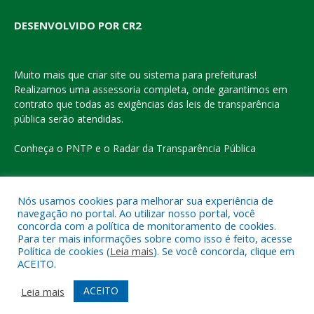
DESENVOLVIDO POR CR2
Muito mais que
criar site
ou
sistema para prefeituras
!
Realizamos uma
assessoria
completa, onde garantimos em
contrato que todas as exigências das
leis de transparência
pública
serão atendidas.
Conheça o
PNTP
e o
Radar da Transparência Pública
Nós usamos cookies para melhorar sua experiência de
navegação no portal. Ao utilizar nosso portal, você
Todos os direitos reservados a Prefeitura Municipal de Eldorado
concorda com a política de monitoramento de cookies.
do Carajás
Para ter mais informações sobre como isso é feito, acesse
Política de cookies (
Leia mais
). Se você concorda, clique em
ACEITO.
Mapa do Site
Acessar Área Administrativa
Acessar o Webmail
ACEITO
Leia mais