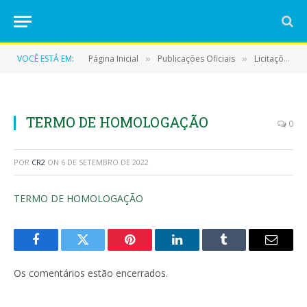
VOCÊ ESTÁ EM:
Página Inicial
Publicações Oficiais
Licitações
»
»
»
TERMO DE HOMOLOGAÇÃO
0
POR
CR2
ON
6 DE SETEMBRO DE 2022
TERMO DE HOMOLOGAÇÃO
Facebook
Twitter
Pinterest
LinkedIn
Tumblr
E-
mail
Os comentários estão encerrados.