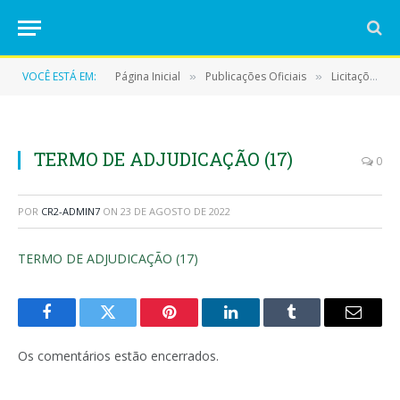
VOCÊ ESTÁ EM:
Página Inicial
Publicações Oficiais
Licitações
»
»
»
TERMO DE ADJUDICAÇÃO (17)
0
POR
CR2-ADMIN7
ON
23 DE AGOSTO DE 2022
TERMO DE ADJUDICAÇÃO (17)
Facebook
Twitter
Pinterest
LinkedIn
Tumblr
E-
mail
Os comentários estão encerrados.