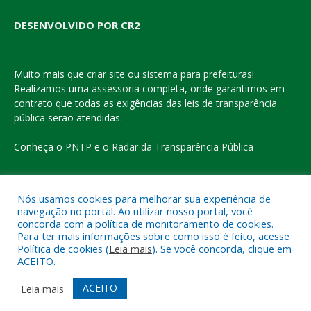
DESENVOLVIDO POR CR2
Muito mais que
criar site
ou
sistema para prefeituras
!
Realizamos uma
assessoria
completa, onde garantimos em
contrato que todas as exigências das
leis de transparência
pública
serão atendidas.
Conheça o
PNTP
e o
Radar da Transparência Pública
Nós usamos cookies para melhorar sua experiência de
navegação no portal. Ao utilizar nosso portal, você
Todos os direitos reservados a Prefeitura Municipal de Eldorado
concorda com a política de monitoramento de cookies.
do Carajás
Para ter mais informações sobre como isso é feito, acesse
Política de cookies (
Leia mais
). Se você concorda, clique em
ACEITO.
Mapa do Site
Acessar Área Administrativa
Acessar o Webmail
ACEITO
Leia mais