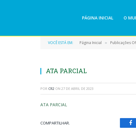
PÁGINA INICIAL
O MUN
VOCÊ ESTÁ EM:
Página Inicial
Publicações Ofi
»
ATA PARCIAL
POR
CR2
ON
27 DE ABRIL DE 2023
ATA PARCIAL
COMPARTILHAR.
Fa