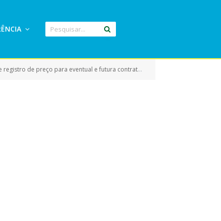
ÊNCIA
restação de serviço de locação de maquinas pesadas e caminhões micro-ônibus e demais veículos e entre outros)