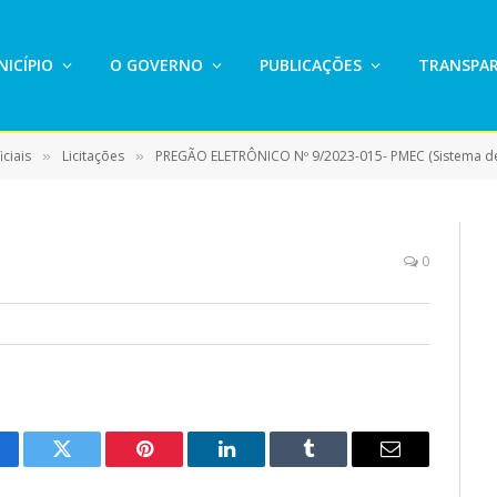
ICÍPIO
O GOVERNO
PUBLICAÇÕES
TRANSPAR
ciais
Licitações
PREGÃO ELETRÔNICO Nº 9/2023-015- PMEC (Sistema de registro de preço para eventual e futura contratação de empresa para p
»
»
0
cebook
Twitter
Pinterest
LinkedIn
Tumblr
E-