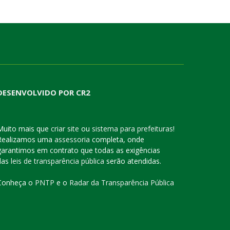
DESENVOLVIDO POR CR2
Muito mais que
criar site
ou
sistema para prefeituras
!
Realizamos uma
assessoria
completa, onde
garantimos em contrato que todas as exigências
das
leis de transparência pública
serão atendidas.
Conheça o
PNTP
e o
Radar da Transparência Pública