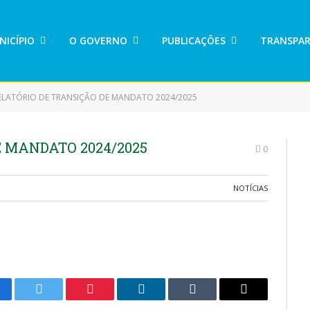
NICÍPIO
O GOVERNO
PUBLICAÇÕES
TRANSPAR
ELATÓRIO DE TRANSIÇÃO DE MANDATO 2024/2025
 MANDATO 2024/2025
0
NOTÍCIAS
cebook
Twitter
Pinterest
LinkedIn
Tumblr
E-