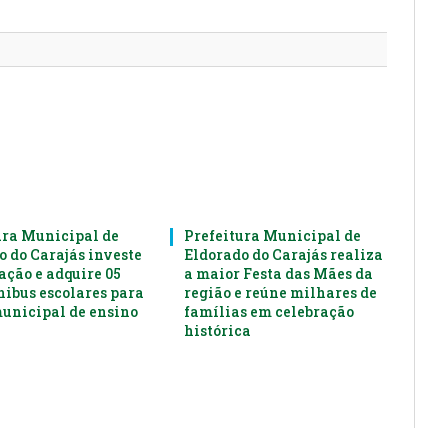
mail
ura Municipal de
Prefeitura Municipal de
o do Carajás investe
Eldorado do Carajás realiza
ação e adquire 05
a maior Festa das Mães da
nibus escolares para
região e reúne milhares de
municipal de ensino
famílias em celebração
histórica