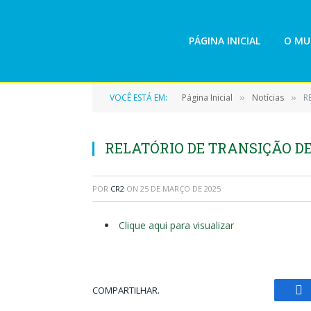
PÁGINA INICIAL
O MU
VOCÊ ESTÁ EM:
Página Inicial
Notícias
R
»
»
RELATÓRIO DE TRANSIÇÃO DE
POR
CR2
ON
25 DE MARÇO DE 2025
Clique aqui para visualizar
COMPARTILHAR.
Fa