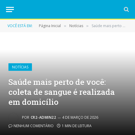
VOCÊ ESTÁ EM:
Página Inicial
Notícias
Saúde mais perto de você: coleta de sangue é realizada em domicílio
»
»
NOTÍCIAS
Saúde mais perto de você:
coleta de sangue é realizada
em domicílio
POR
CR2-ADMIN22
4 DE MARÇO DE 2026
NENHUM COMENTÁRIO
1 MIN DE LEITURA