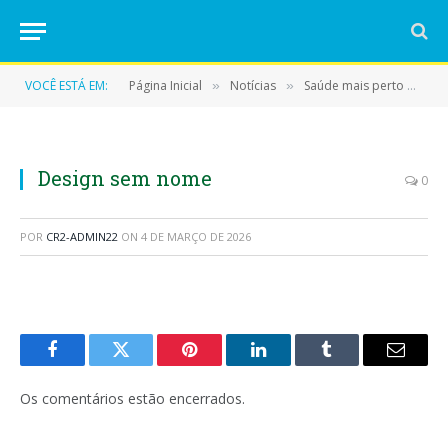
VOCÊ ESTÁ EM:
Página Inicial
Notícias
Saúde mais perto de você: coleta de sangue é realizada em domicílio
»
»
Design sem nome
0
POR
CR2-ADMIN22
ON
4 DE MARÇO DE 2026
Facebook
Twitter
Pinterest
LinkedIn
Tumblr
E-
mail
Os comentários estão encerrados.