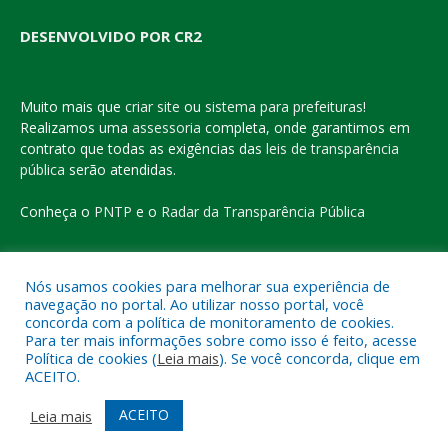
DESENVOLVIDO POR CR2
Muito mais que
criar site
ou
sistema para prefeituras
!
Realizamos uma
assessoria
completa, onde garantimos em
contrato que todas as exigências das
leis de transparência
pública
serão atendidas.
Conheça o
PNTP
e o
Radar da Transparência Pública
Nós usamos cookies para melhorar sua experiência de
navegação no portal. Ao utilizar nosso portal, você
Todos os direitos reservados a Prefeitura Municipal de Eldorado
concorda com a política de monitoramento de cookies.
do Carajás
Para ter mais informações sobre como isso é feito, acesse
Política de cookies (
Leia mais
). Se você concorda, clique em
ACEITO.
Mapa do Site
Acessar Área Administrativa
Acessar o Webmail
ACEITO
Leia mais