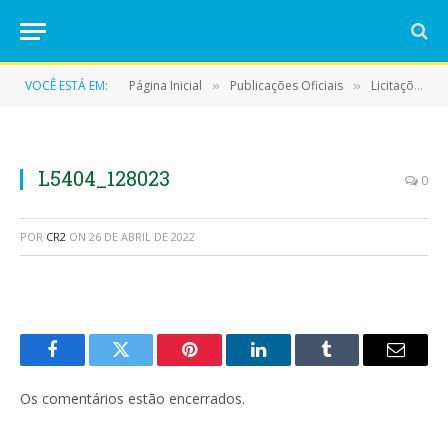
VOCÊ ESTÁ EM:
Página Inicial
Publicações Oficiais
Licitações
»
»
»
L5404_128023
0
POR
CR2
ON
26 DE ABRIL DE 2022
Facebook
Twitter
Pinterest
LinkedIn
Tumblr
E-
mail
Os comentários estão encerrados.