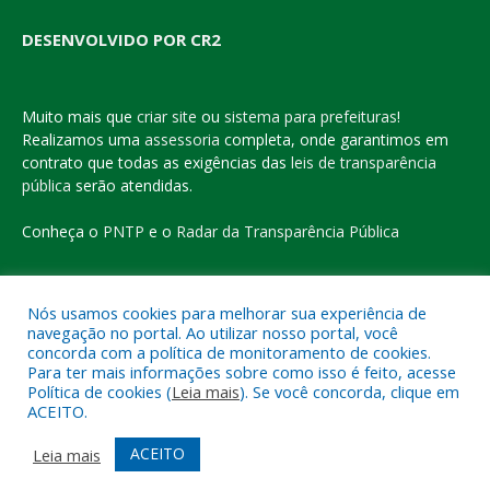
DESENVOLVIDO POR CR2
Muito mais que
criar site
ou
sistema para prefeituras
!
Realizamos uma
assessoria
completa, onde garantimos em
contrato que todas as exigências das
leis de transparência
pública
serão atendidas.
Conheça o
PNTP
e o
Radar da Transparência Pública
Nós usamos cookies para melhorar sua experiência de
navegação no portal. Ao utilizar nosso portal, você
Todos os direitos reservados a Prefeitura Municipal de Eldorado
concorda com a política de monitoramento de cookies.
do Carajás
Para ter mais informações sobre como isso é feito, acesse
Política de cookies (
Leia mais
). Se você concorda, clique em
ACEITO.
Mapa do Site
Acessar Área Administrativa
Acessar o Webmail
ACEITO
Leia mais