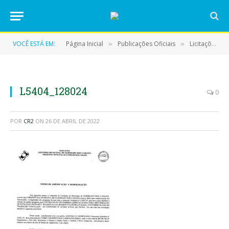
VOCÊ ESTÁ EM:
Página Inicial
Publicações Oficiais
Licitações
»
»
»
L5404_128024
0
POR
CR2
ON
26 DE ABRIL DE 2022