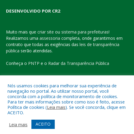
DESENVOLVIDO POR CR2
Muito mais que
criar site
ou
sistema para prefeituras
!
Realizamos uma
assessoria
completa, onde garantimos em
contrato que todas as exigências das
leis de transparência
pública
serão atendidas.
Conheça o
PNTP
e o
Radar da Transparência Pública
Nós usamos cookies para melhorar sua experiência de
navegação no portal. Ao utilizar nosso portal, você
Todos os direitos reservados a Prefeitura Municipal de Eldorado
concorda com a política de monitoramento de cookies.
do Carajás
Para ter mais informações sobre como isso é feito, acesse
Política de cookies (
Leia mais
). Se você concorda, clique em
ACEITO.
Mapa do Site
Acessar Área Administrativa
Acessar o Webmail
ACEITO
Leia mais