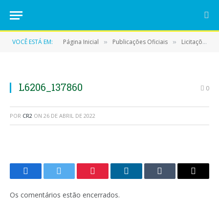
VOCÊ ESTÁ EM:
Página Inicial
Publicações Oficiais
Licitações
»
»
»
L6206_137860
0
POR
CR2
ON
26 DE ABRIL DE 2022
Facebook
Twitter
Pinterest
LinkedIn
Tumblr
E-
mail
Os comentários estão encerrados.