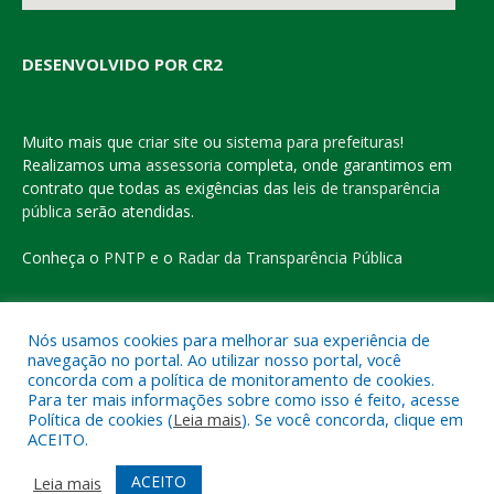
DESENVOLVIDO POR CR2
Muito mais que
criar site
ou
sistema para prefeituras
!
Realizamos uma
assessoria
completa, onde garantimos em
contrato que todas as exigências das
leis de transparência
pública
serão atendidas.
Conheça o
PNTP
e o
Radar da Transparência Pública
Nós usamos cookies para melhorar sua experiência de
navegação no portal. Ao utilizar nosso portal, você
Todos os direitos reservados a Prefeitura Municipal de Eldorado
concorda com a política de monitoramento de cookies.
do Carajás
Para ter mais informações sobre como isso é feito, acesse
Política de cookies (
Leia mais
). Se você concorda, clique em
ACEITO.
Mapa do Site
Acessar Área Administrativa
Acessar o Webmail
ACEITO
Leia mais