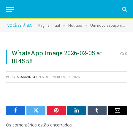
VOCÊ ESTÁ EM:
Página Inicial
Notícias
Um novo espaço de cuidado e dignidade: Prefeitura inicia a construção da Instituição de Longa Permanência para Idosos em Eldorado do Carajás
»
»
WhatsApp Image 2026-02-05 at
0
18.45.58
POR
CR2-ADMIN24
ON
6 DE FEVEREIRO DE 2026
Facebook
Twitter
Pinterest
LinkedIn
Tumblr
E-
mail
Os comentários estão encerrados.