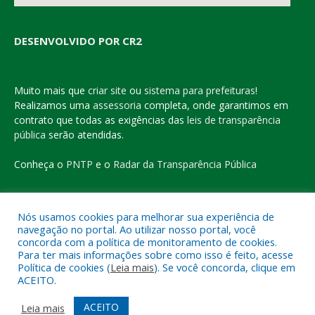
DESENVOLVIDO POR CR2
Muito mais que
criar site
ou
sistema para prefeituras
!
Realizamos uma
assessoria
completa, onde garantimos em
contrato que todas as exigências das
leis de transparência
pública
serão atendidas.
Conheça o
PNTP
e o
Radar da Transparência Pública
Nós usamos cookies para melhorar sua experiência de
navegação no portal. Ao utilizar nosso portal, você
Todos os direitos reservados a Prefeitura Municipal de Eldorado
concorda com a política de monitoramento de cookies.
do Carajás
Para ter mais informações sobre como isso é feito, acesse
Política de cookies (
Leia mais
). Se você concorda, clique em
ACEITO.
Mapa do Site
Acessar Área Administrativa
Acessar o Webmail
ACEITO
Leia mais