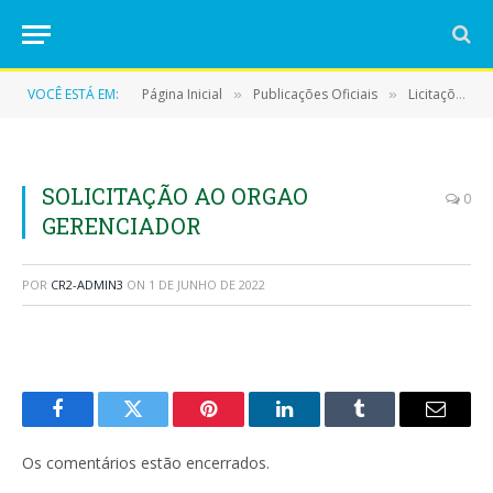
VOCÊ ESTÁ EM:
Página Inicial
Publicações Oficiais
Licitações
»
»
»
SOLICITAÇÃO AO ORGAO
0
GERENCIADOR
POR
CR2-ADMIN3
ON
1 DE JUNHO DE 2022
Facebook
Twitter
Pinterest
LinkedIn
Tumblr
E-
mail
Os comentários estão encerrados.