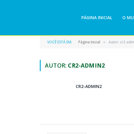
PÁGINA INICIAL
O MU
VOCÊ ESTÁ EM:
Página Inicial
Autor: cr2-adm
»
AUTOR:
CR2-ADMIN2
CR2-ADMIN2