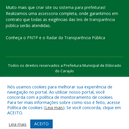
Muito mais que
criar site
ou
sistema para prefeituras
!
Realizamos uma
assessoria
completa, onde garantimos em
contrato que todas as exigências das
leis de transparência
pública
serão atendidas.
Conheça o
PNTP
e o
Radar da Transparência Pública
Todos os direitos reservados a Prefeitura Municipal de Eldorado
do Carajás
Nós usamos cookies para melhorar sua experiência de
Mapa do Site
Acessar Área Administrativa
navegação no portal. Ao utilizar nosso portal, você
Acessar o Webmail
concorda com a política de monitoramento de cookies.
Para ter mais informações sobre como isso é feito, acesse
Política de cookies (
Leia mais
). Se você concorda, clique em
ACEITO.
ACEITO
Leia mais