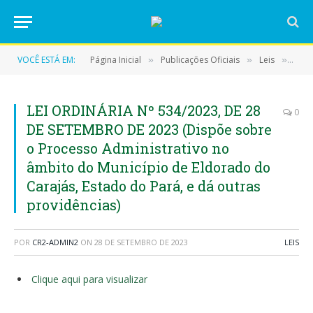
VOCÊ ESTÁ EM:
Página Inicial
Publicações Oficiais
Leis
LEI 
»
»
»
LEI ORDINÁRIA Nº 534/2023, DE 28
0
DE SETEMBRO DE 2023 (Dispõe sobre
o Processo Administrativo no
âmbito do Município de Eldorado do
Carajás, Estado do Pará, e dá outras
providências)
POR
CR2-ADMIN2
ON
28 DE SETEMBRO DE 2023
LEIS
Clique aqui para visualizar