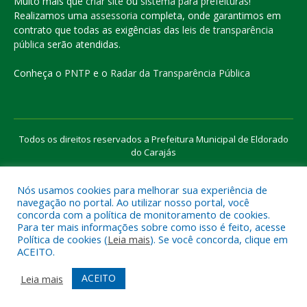
Muito mais que
criar site
ou
sistema para prefeituras
!
Realizamos uma
assessoria
completa, onde garantimos em
contrato que todas as exigências das
leis de transparência
pública
serão atendidas.
Conheça o
PNTP
e o
Radar da Transparência Pública
Todos os direitos reservados a Prefeitura Municipal de Eldorado
do Carajás
Nós usamos cookies para melhorar sua experiência de
Mapa do Site
Acessar Área Administrativa
navegação no portal. Ao utilizar nosso portal, você
Acessar o Webmail
concorda com a política de monitoramento de cookies.
Para ter mais informações sobre como isso é feito, acesse
Política de cookies (
Leia mais
). Se você concorda, clique em
ACEITO.
ACEITO
Leia mais