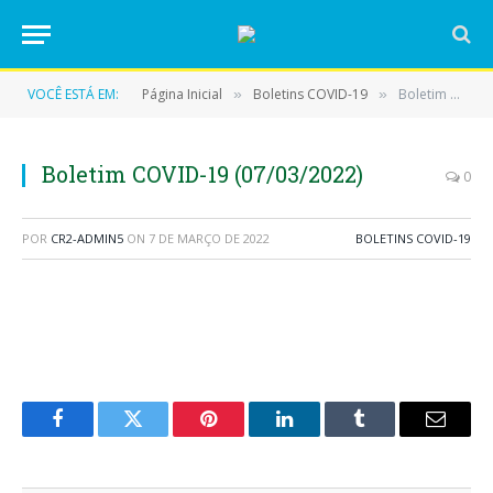
VOCÊ ESTÁ EM:
Página Inicial
Boletins COVID-19
Boletim COVID-19 (07/03/2022)
»
»
Boletim COVID-19 (07/03/2022)
0
POR
CR2-ADMIN5
ON
7 DE MARÇO DE 2022
BOLETINS COVID-19
Facebook
Twitter
Pinterest
LinkedIn
Tumblr
E-
mail