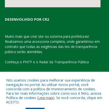
DESENVOLVIDO POR CR2
Muito mais que
criar site
ou
sistema para prefeituras
!
Realizamos uma
assessoria
completa, onde garantimos em
contrato que todas as exigências das
leis de transparência
pública
serão atendidas.
Conheça o
PNTP
e o
Radar da Transparência Pública
Nós usamos cookies para melhorar sua experiência de
navegação no portal. Ao utilizar nosso portal, você
Todos os direitos reservados a Prefeitura Municipal de Eldorado
concorda com a política de monitoramento de cookies.
do Carajás
Para ter mais informações sobre como isso é feito, acesse
Política de cookies (
Leia mais
). Se você concorda, clique em
ACEITO.
Mapa do Site
Acessar Área Administrativa
Acessar o Webmail