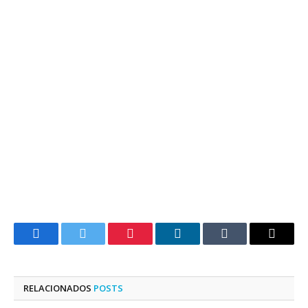
Facebook
Twitter
Pinterest
LinkedIn
Tumblr
E-
mail
RELACIONADOS
POSTS