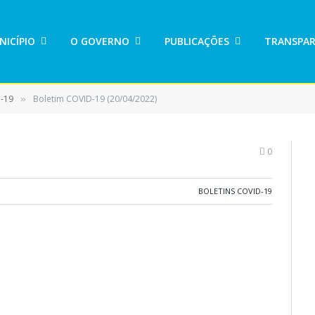
NICÍPIO
O GOVERNO
PUBLICAÇÕES
TRANSPAR
D-19
Boletim COVID-19 (20/04/2022)
»
0
BOLETINS COVID-19