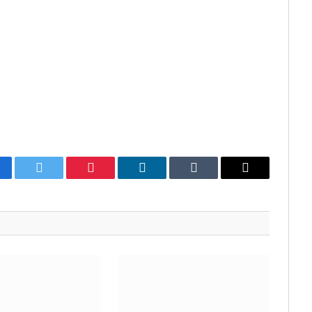
cebook
Twitter
Pinterest
LinkedIn
Tumblr
E-
mail