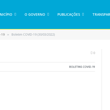
NICÍPIO
O GOVERNO
PUBLICAÇÕES
TRANSPAR
D-19
Boletim COVID-19 (30/03/2022)
»
0
BOLETINS COVID-19