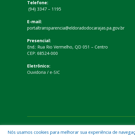
Telefone:
(94) 3347 – 1195
E-mail:
portaltransparencia@eldoradodocarajas.pa.gov.br
Presencial:
End.: Rua Rio Vermelho, QD 051 – Centro
CEP: 68524-000
Eletrônico:
Ouvidoria
/
e-SIC
Todos os direitos reservados a Prefeitura Municipal de El
Nós usamos cookies para melhorar sua experiência de navegação