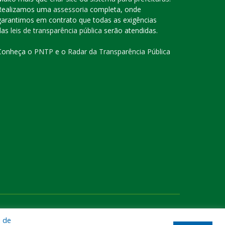
Realizamos uma
assessoria
completa, onde
garantimos em contrato que todas as exigências
das
leis de transparência pública
serão atendidas.
Conheça o
PNTP
e o
Radar da Transparência Pública
te
Acessar Área Administrativa
Acessar o Webmail
a de