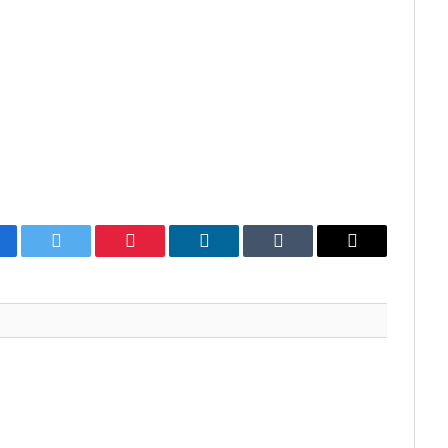
cebook
Twitter
Pinterest
LinkedIn
Tumblr
E-
mail