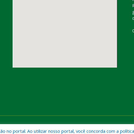
dorado do Carajás
Mapa do Si
 no portal. Ao utilizar nosso portal, você concorda com a polític