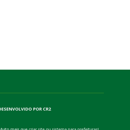
DESENVOLVIDO POR CR2
Muito mais que
criar site
ou
sistema para prefeituras
!