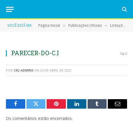
VOCÊ ESTÁ EM:
Página Inicial
Publicações Oficiais
Licitações
»
»
»
PARECER-DO-C.I
0
POR
CR2-ADMIN5
ON
25 DE ABRIL DE 2022
Facebook
Twitter
Pinterest
LinkedIn
Tumblr
E-
mail
Os comentários estão encerrados.