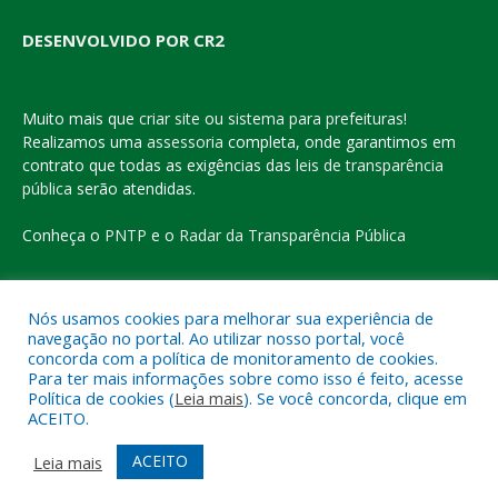
DESENVOLVIDO POR CR2
Muito mais que
criar site
ou
sistema para prefeituras
!
Realizamos uma
assessoria
completa, onde garantimos em
contrato que todas as exigências das
leis de transparência
pública
serão atendidas.
Conheça o
PNTP
e o
Radar da Transparência Pública
Nós usamos cookies para melhorar sua experiência de
navegação no portal. Ao utilizar nosso portal, você
Todos os direitos reservados a Prefeitura Municipal de Eldorado
concorda com a política de monitoramento de cookies.
do Carajás
Para ter mais informações sobre como isso é feito, acesse
Política de cookies (
Leia mais
). Se você concorda, clique em
ACEITO.
Mapa do Site
Acessar Área Administrativa
Acessar o Webmail
ACEITO
Leia mais