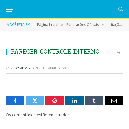
VOCÊ ESTÁ EM:
Página Inicial
Publicações Oficiais
Licitações
»
»
»
PARECER-CONTROLE-INTERNO
0
POR
CR2-ADMIN5
ON
25 DE ABRIL DE 2022
Facebook
Twitter
Pinterest
LinkedIn
Tumblr
E-
mail
Os comentários estão encerrados.