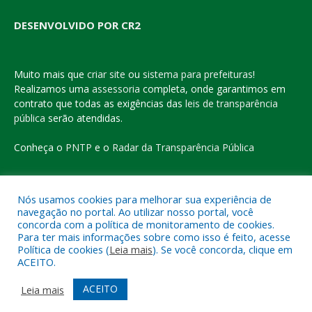
DESENVOLVIDO POR CR2
Muito mais que
criar site
ou
sistema para prefeituras
!
Realizamos uma
assessoria
completa, onde garantimos em
contrato que todas as exigências das
leis de transparência
pública
serão atendidas.
Conheça o
PNTP
e o
Radar da Transparência Pública
Nós usamos cookies para melhorar sua experiência de
navegação no portal. Ao utilizar nosso portal, você
Todos os direitos reservados a Prefeitura Municipal de Eldorado
concorda com a política de monitoramento de cookies.
do Carajás
Para ter mais informações sobre como isso é feito, acesse
Política de cookies (
Leia mais
). Se você concorda, clique em
ACEITO.
Mapa do Site
Acessar Área Administrativa
Acessar o Webmail
ACEITO
Leia mais