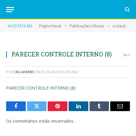
VOCÊ ESTÁ EM:
Página Inicial
Publicações Oficiais
Licitações
»
»
»
PARECER CONTROLE INTERNO (8)
0
POR
CR2-ADMIN3
ON
23 DE AGOSTO DE 2022
PARECER CONTROLE INTERNO (8)
Facebook
Twitter
Pinterest
LinkedIn
Tumblr
E-
mail
Os comentários estão encerrados.