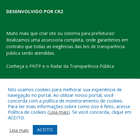
DESENVOLVIDO POR CR2
Muito mais que
criar site
ou
sistema para prefeituras
!
Realizamos uma
assessoria
completa, onde garantimos em
contrato que todas as exigências das
leis de transparência
pública
serão atendidas.
Conheça o
PNTP
e o
Radar da Transparência Pública
Nós usamos cookies para melhorar sua experiência de
navegação no portal. Ao utilizar nosso portal, você
Todos os direitos reservados a Prefeitura Municipal de Eldorado
concorda com a política de monitoramento de cookies.
do Carajás
Para ter mais informações sobre como isso é feito, acesse
Política de cookies (
Leia mais
). Se você concorda, clique em
ACEITO.
Mapa do Site
Acessar Área Administrativa
Acessar o Webmail
ACEITO
Leia mais