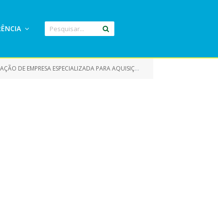
ÊNCIA
DONTOLÓGICA, PARA O PROGRAMA BRASIL SORRIDENTE NA UNIDADE DE SAÚDE DA FAMÍLIA DO BAIRRO ABAETÉ)