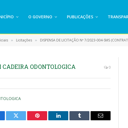
ICÍPIO
O GOVERNO
PUBLICAÇÕES
TRANSPAR
ciais
Licitações
DISPENSA DE LICITAÇÃO Nº 7/2023-004-SMS (CONTRATAÇÃO DE EMPRESA ESPECIALIZADA PARA AQUISIÇÃO DE CADEIRA O
»
»
EI CADEIRA ODONTOLOGICA
0
ONTOLOGICA
cebook
Twitter
Pinterest
LinkedIn
Tumblr
E-