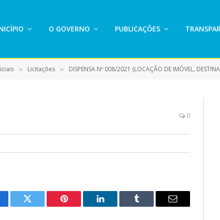
ICÍPIO
O GOVERNO
PUBLICAÇÕES
TRANSPAR
ciais
Licitações
DISPENSA Nº 008/2021 (LOCAÇÃO DE IMÓVEL, DESTINADO O FUNCIONAMENTO DO 
»
»
0
cebook
Twitter
Pinterest
LinkedIn
Tumblr
E-