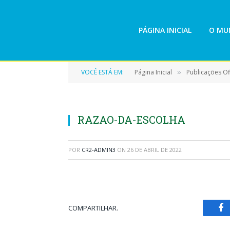
PÁGINA INICIAL
O MUN
VOCÊ ESTÁ EM:
Página Inicial
Publicações Ofi
»
RAZAO-DA-ESCOLHA
POR
CR2-ADMIN3
ON
26 DE ABRIL DE 2022
COMPARTILHAR.
Fa