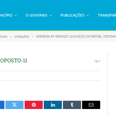
ICÍPIO
O GOVERNO
PUBLICAÇÕES
TRANSPAR
ciais
Licitações
DISPENSA Nº 009/2021 (LOCAÇÃO DE IMÓVEL, DESTINADO A F
»
»
OPOSTO-11
0
cebook
Twitter
Pinterest
LinkedIn
Tumblr
E-