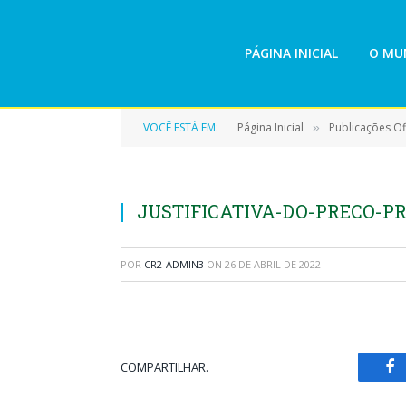
PÁGINA INICIAL
O MUN
VOCÊ ESTÁ EM:
Página Inicial
Publicações Ofi
»
JUSTIFICATIVA-DO-PRECO-PR
POR
CR2-ADMIN3
ON
26 DE ABRIL DE 2022
COMPARTILHAR.
Fa