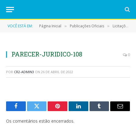
VOCÊ ESTÁ EM:
Página Inicial
Publicações Oficiais
Licitações
»
»
»
PARECER-JURIDICO-108
0
POR
CR2-ADMIN3
ON
26 DE ABRIL DE 2022
Facebook
Twitter
Pinterest
LinkedIn
Tumblr
E-
mail
Os comentários estão encerrados.