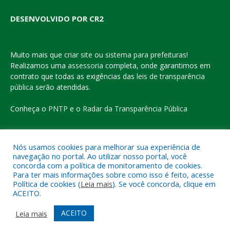
DESENVOLVIDO POR CR2
Muito mais que
criar site
ou
sistema para prefeituras
!
Realizamos uma
assessoria
completa, onde garantimos em
contrato que todas as exigências das
leis de transparência
pública
serão atendidas.
Conheça o
PNTP
e o
Radar da Transparência Pública
Nós usamos cookies para melhorar sua experiência de
navegação no portal. Ao utilizar nosso portal, você
Todos os direitos reservados a Prefeitura Municipal de Eldorado
concorda com a política de monitoramento de cookies.
do Carajás
Para ter mais informações sobre como isso é feito, acesse
Política de cookies (
Leia mais
). Se você concorda, clique em
ACEITO.
Mapa do Site
Acessar Área Administrativa
Acessar o Webmail
ACEITO
Leia mais