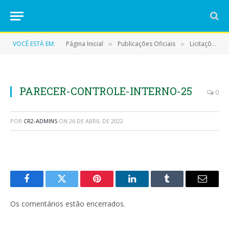
VOCÊ ESTÁ EM:
Página Inicial
Publicações Oficiais
Licitações
»
»
»
PARECER-CONTROLE-INTERNO-25
0
POR
CR2-ADMIN5
ON
26 DE ABRIL DE 2022
Facebook
Twitter
Pinterest
LinkedIn
Tumblr
E-
mail
Os comentários estão encerrados.