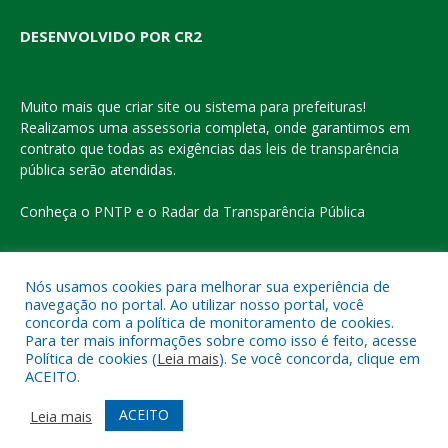
DESENVOLVIDO POR CR2
Muito mais que
criar site
ou
sistema para prefeituras
!
Realizamos uma
assessoria
completa, onde garantimos em
contrato que todas as exigências das
leis de transparência
pública
serão atendidas.
Conheça o
PNTP
e o
Radar da Transparência Pública
Nós usamos cookies para melhorar sua experiência de
navegação no portal. Ao utilizar nosso portal, você
Todos os direitos reservados a Prefeitura Municipal de Eldorado
concorda com a política de monitoramento de cookies.
do Carajás
Para ter mais informações sobre como isso é feito, acesse
Política de cookies (
Leia mais
). Se você concorda, clique em
ACEITO.
Mapa do Site
Acessar Área Administrativa
Acessar o Webmail
ACEITO
Leia mais