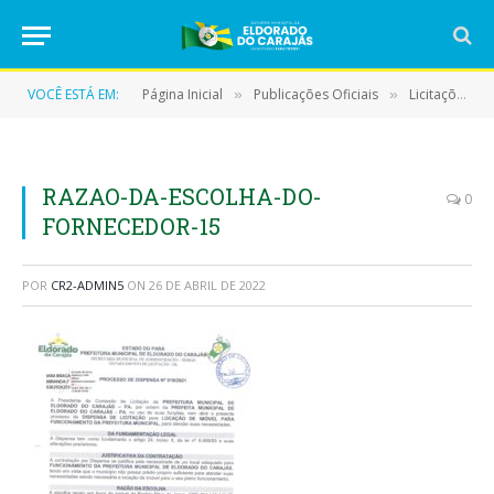
VOCÊ ESTÁ EM:
Página Inicial
Publicações Oficiais
Licitações
»
»
»
RAZAO-DA-ESCOLHA-DO-
0
FORNECEDOR-15
POR
CR2-ADMIN5
ON
26 DE ABRIL DE 2022