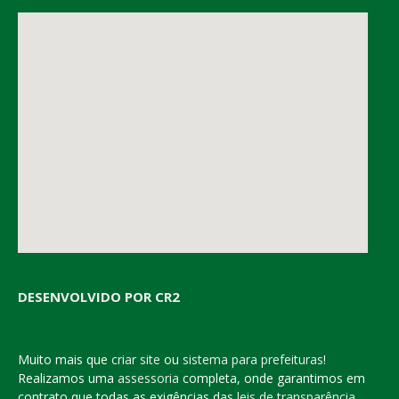
DESENVOLVIDO POR CR2
Muito mais que
criar site
ou
sistema para prefeituras
!
Realizamos uma
assessoria
completa, onde garantimos em
contrato que todas as exigências das
leis de transparência