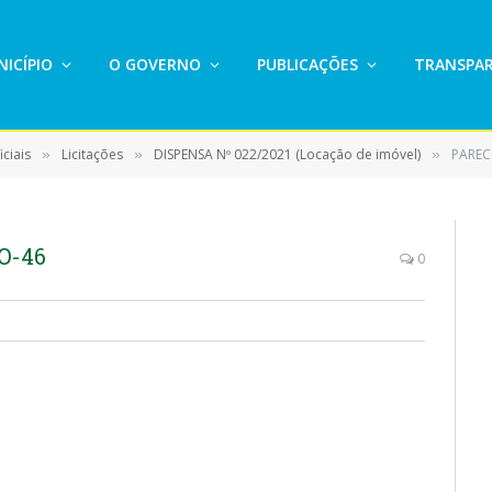
ICÍPIO
O GOVERNO
PUBLICAÇÕES
TRANSPAR
ciais
Licitações
DISPENSA Nº 022/2021 (Locação de imóvel)
PAREC
»
»
»
O-46
0